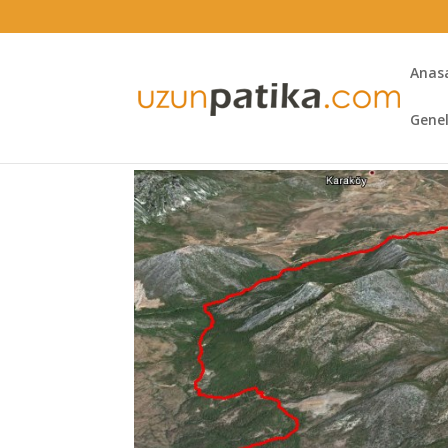
Anas
Gene