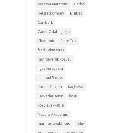
Avrasya Maratonu
Barhal
belgrad ormanı
Bisiklet
Can berk
Caner Odabaşoğlu
Chamonix
Emre Tok
fred Çakmaktaş
hayırseverlik koşusu
Ilgaz kuruyazici
istanbul 5 days
Kaçkar Dağları
Kaçkarlar
Kaçkarlar senin
koşu
koşu ayakkabısı
Macera Akademisi
maraton ayakkabısı
Nike
orienteering
oryantiring