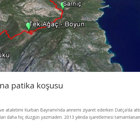
na patika koşusu
ve ataletimi Kurban Bayramı’nda annemi ziyaret ederken Datça’da att
unları daha hiç düzgün yazmadım. 2013 yılında işaretlemesi tamamlana