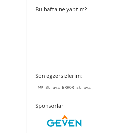
Bu hafta ne yaptım?
Son egzersizlerim:
WP Strava ERROR strava_info should be a
Sponsorlar