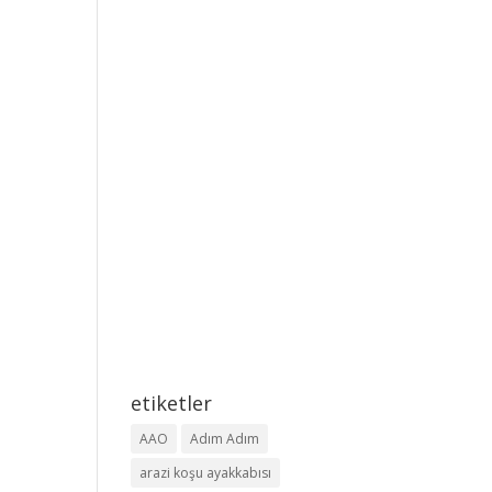
etiketler
AAO
Adım Adım
arazi koşu ayakkabısı