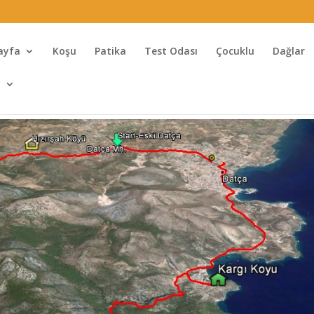
ayfa
Koşu
Patika
Test Odası
Çocuklu
Dağlar
l