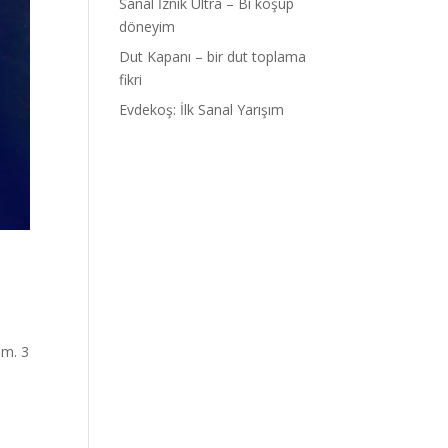
Sanal İznik Ultra – Bi koşup
döneyim
Dut Kapanı – bir dut toplama
fikri
Evdekoş: İlk Sanal Yarışım
ım. 3
n