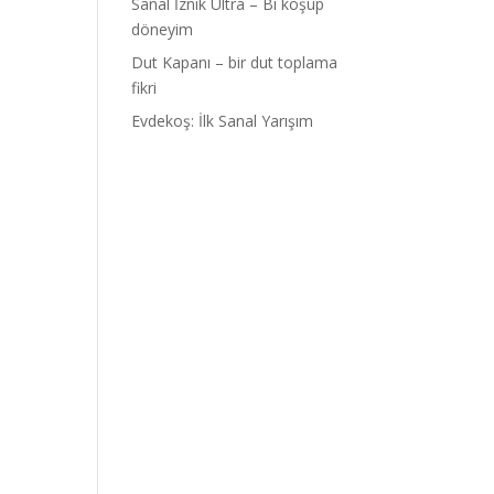
Sanal İznik Ultra – Bi koşup
döneyim
Dut Kapanı – bir dut toplama
fikri
Evdekoş: İlk Sanal Yarışım