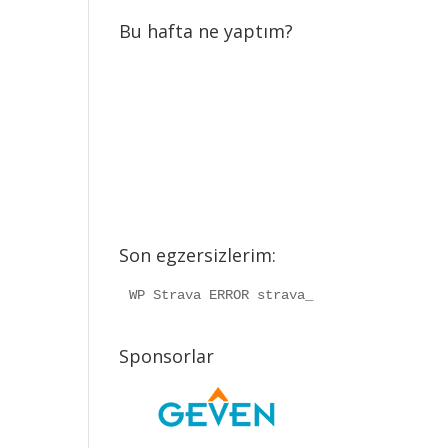
Bu hafta ne yaptım?
Son egzersizlerim:
WP Strava ERROR strava_info should be a
Sponsorlar