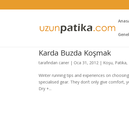
Anas
Gene
Karda Buzda Koşmak
tarafından
caner
|
Oca 31, 2012
|
Koşu
,
Patika
,
Winter running tips and experiences on choosin
specialised gear. They don’t only give comfort, yo
Dry +...