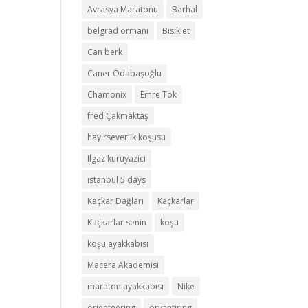
Avrasya Maratonu
Barhal
belgrad ormanı
Bisiklet
Can berk
Caner Odabaşoğlu
Chamonix
Emre Tok
fred Çakmaktaş
hayırseverlik koşusu
Ilgaz kuruyazici
istanbul 5 days
Kaçkar Dağları
Kaçkarlar
Kaçkarlar senin
koşu
koşu ayakkabısı
Macera Akademisi
maraton ayakkabısı
Nike
orienteering
oryantiring