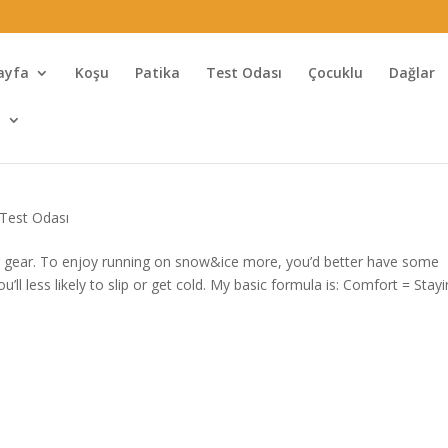
ayfa
Koşu
Patika
Test Odası
Çocuklu
Dağlar
l
Test Odası
g gear. To enjoy running on snow&ice more, you’d better have some
u’ll less likely to slip or get cold. My basic formula is: Comfort = Stay