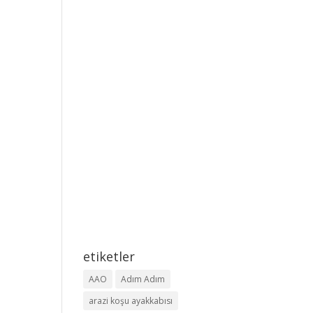
etiketler
AAO
Adım Adım
arazi koşu ayakkabısı