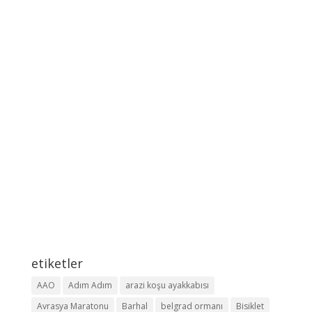
etiketler
AAO
Adım Adım
arazi koşu ayakkabısı
Avrasya Maratonu
Barhal
belgrad ormanı
Bisiklet