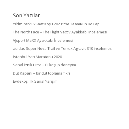
Son Yazılar
Yıldız Parkı 6 Saat Koşu 2023: the TeamRun.Bo Lap
The North Face – The Flight Vectiv Ayakkabı incelemesi
VJsport MaXX Ayakkabı İncelemesi
adidas Super Nova Trail ve Terrex Agravic 310 incelemesi
İstanbul Yarı Maratonu 2020
Sanal İznik Ultra – Bi koşup döneyim
Dut Kapanı – bir dut toplama fikri
Evdekoş: İlk Sanal Yarışım