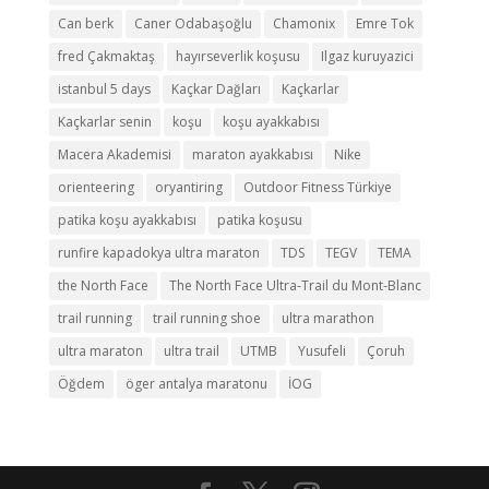
Can berk
Caner Odabaşoğlu
Chamonix
Emre Tok
fred Çakmaktaş
hayırseverlik koşusu
Ilgaz kuruyazici
istanbul 5 days
Kaçkar Dağları
Kaçkarlar
Kaçkarlar senin
koşu
koşu ayakkabısı
Macera Akademisi
maraton ayakkabısı
Nike
orienteering
oryantiring
Outdoor Fitness Türkiye
patika koşu ayakkabısı
patika koşusu
runfire kapadokya ultra maraton
TDS
TEGV
TEMA
the North Face
The North Face Ultra-Trail du Mont-Blanc
trail running
trail running shoe
ultra marathon
ultra maraton
ultra trail
UTMB
Yusufeli
Çoruh
Öğdem
öger antalya maratonu
İOG