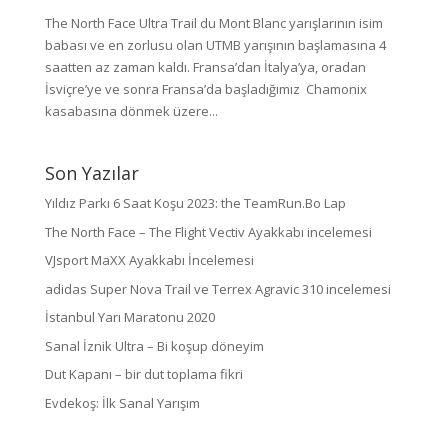
The North Face Ultra Trail du Mont Blanc yarışlarının isim
babası ve en zorlusu olan UTMB yarışının başlamasına 4
saatten az zaman kaldı. Fransa’dan İtalya’ya, oradan
İsviçre’ye ve sonra Fransa’da başladığımız Chamonix
kasabasına dönmek üzere...
Son Yazılar
Yıldız Parkı 6 Saat Koşu 2023: the TeamRun.Bo Lap
The North Face – The Flight Vectiv Ayakkabı incelemesi
VJsport MaXX Ayakkabı İncelemesi
adidas Super Nova Trail ve Terrex Agravic 310 incelemesi
İstanbul Yarı Maratonu 2020
Sanal İznik Ultra – Bi koşup döneyim
Dut Kapanı – bir dut toplama fikri
Evdekoş: İlk Sanal Yarışım