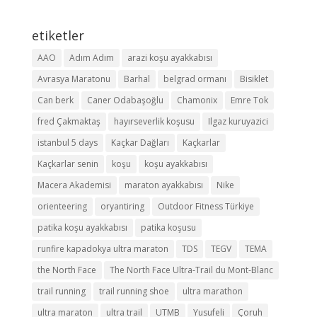
etiketler
AAO
Adım Adım
arazi koşu ayakkabısı
Avrasya Maratonu
Barhal
belgrad ormanı
Bisiklet
Can berk
Caner Odabaşoğlu
Chamonix
Emre Tok
fred Çakmaktaş
hayırseverlik koşusu
Ilgaz kuruyazici
istanbul 5 days
Kaçkar Dağları
Kaçkarlar
Kaçkarlar senin
koşu
koşu ayakkabısı
Macera Akademisi
maraton ayakkabısı
Nike
orienteering
oryantiring
Outdoor Fitness Türkiye
patika koşu ayakkabısı
patika koşusu
runfire kapadokya ultra maraton
TDS
TEGV
TEMA
the North Face
The North Face Ultra-Trail du Mont-Blanc
trail running
trail running shoe
ultra marathon
ultra maraton
ultra trail
UTMB
Yusufeli
Çoruh