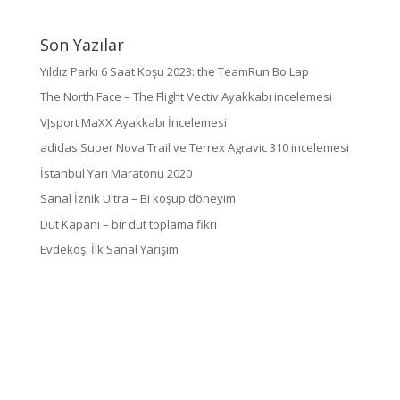
Son Yazılar
Yıldız Parkı 6 Saat Koşu 2023: the TeamRun.Bo Lap
The North Face – The Flight Vectiv Ayakkabı incelemesi
VJsport MaXX Ayakkabı İncelemesi
adidas Super Nova Trail ve Terrex Agravic 310 incelemesi
İstanbul Yarı Maratonu 2020
Sanal İznik Ultra – Bi koşup döneyim
Dut Kapanı – bir dut toplama fikri
Evdekoş: İlk Sanal Yarışım