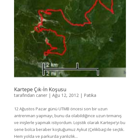
Kartepe Çık-İn Koşusu
tarafından
caner
|
Ağu 12, 2012
|
Patika
12 Ağustos Pazar günü UTMB öncesi son bir uzun
antrenman yapmayı, bunu da olabildiğince uzun tırmanış
ve inişlerle yapmak istiyordum. Lojistik olarak Kartepe’yi bu
sene bolca beraber koştuğumuz Aykut (Çelikbaş) ile seçtik.
Hem yolda ve parkurda yanlızlık...