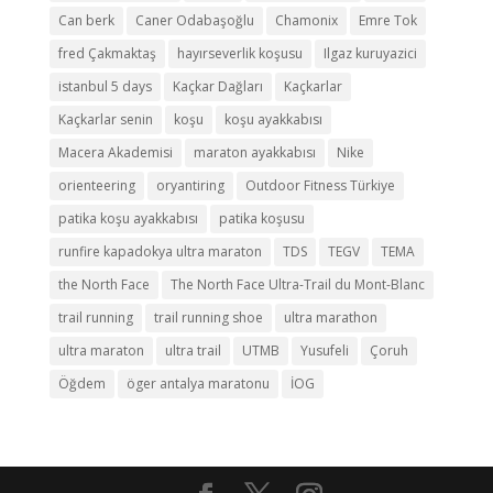
Can berk
Caner Odabaşoğlu
Chamonix
Emre Tok
fred Çakmaktaş
hayırseverlik koşusu
Ilgaz kuruyazici
istanbul 5 days
Kaçkar Dağları
Kaçkarlar
Kaçkarlar senin
koşu
koşu ayakkabısı
Macera Akademisi
maraton ayakkabısı
Nike
orienteering
oryantiring
Outdoor Fitness Türkiye
patika koşu ayakkabısı
patika koşusu
runfire kapadokya ultra maraton
TDS
TEGV
TEMA
the North Face
The North Face Ultra-Trail du Mont-Blanc
trail running
trail running shoe
ultra marathon
ultra maraton
ultra trail
UTMB
Yusufeli
Çoruh
Öğdem
öger antalya maratonu
İOG