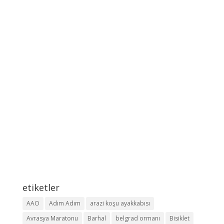
etiketler
AAO
Adım Adım
arazi koşu ayakkabısı
Avrasya Maratonu
Barhal
belgrad ormanı
Bisiklet