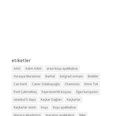
etiketler
AAO
Adım Adım
arazi koşu ayakkabısı
Avrasya Maratonu
Barhal
belgrad ormanı
Bisiklet
Can berk
Caner Odabaşoğlu
Chamonix
Emre Tok
fred Çakmaktaş
hayırseverlik koşusu
Ilgaz kuruyazici
istanbul 5 days
Kaçkar Dağları
Kaçkarlar
Kaçkarlar senin
koşu
koşu ayakkabısı
Macera Akademisi
maraton ayakkabısı
Nike