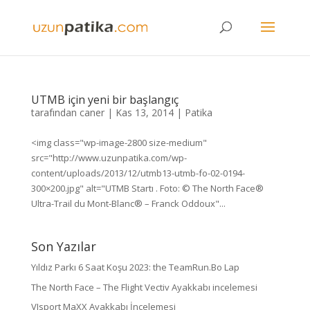
UTMB için yeni bir başlangıç
tarafından
caner
|
Kas 13, 2014
|
Patika
<img class="wp-image-2800 size-medium"
src="http://www.uzunpatika.com/wp-
content/uploads/2013/12/utmb13-utmb-fo-02-0194-
300×200.jpg" alt="UTMB Startı . Foto: © The North Face®
Ultra-Trail du Mont-Blanc® – Franck Oddoux"...
Son Yazılar
Yıldız Parkı 6 Saat Koşu 2023: the TeamRun.Bo Lap
The North Face – The Flight Vectiv Ayakkabı incelemesi
VJsport MaXX Ayakkabı İncelemesi