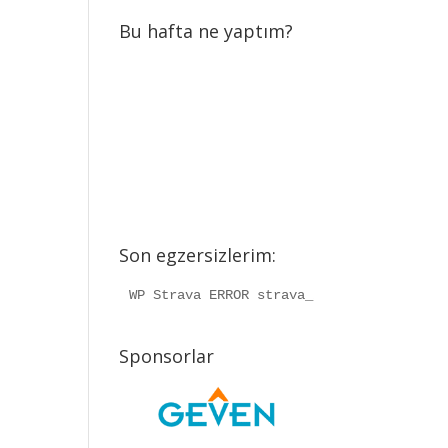
Bu hafta ne yaptım?
Son egzersizlerim:
WP Strava ERROR strava_info should be a
Sponsorlar