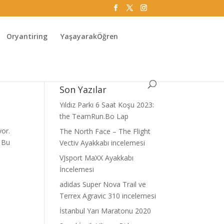
Oryantiring
YaşayarakÖğren
Son Yazılar
Yıldız Parkı 6 Saat Koşu 2023:
the TeamRun.Bo Lap
yor.
The North Face – The Flight
. Bu
Vectiv Ayakkabı incelemesi
VJsport MaXX Ayakkabı
İncelemesi
adidas Super Nova Trail ve
Terrex Agravic 310 incelemesi
İstanbul Yarı Maratonu 2020