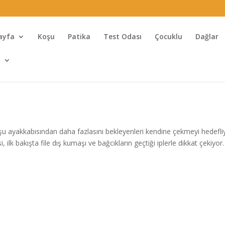
ayfa
Koşu
Patika
Test Odası
Çocuklu
Dağlar
l
oşu ayakkabısından daha fazlasını bekleyenleri kendine çekmeyi hedefli
 ilk bakışta file dış kumaşı ve bağcıkların geçtiği iplerle dikkat çekiyor