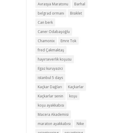
Avrasya Maratonu
Barhal
belgrad ormanı
Bisiklet
Can berk
Caner Odabaşoğlu
Chamonix
Emre Tok
fred Çakmaktaş
hayırseverlik koşusu
Ilgaz kuruyazici
istanbul 5 days
Kaçkar Dağları
Kaçkarlar
Kaçkarlar senin
koşu
koşu ayakkabısı
Macera Akademisi
maraton ayakkabısı
Nike
orienteering
oryantiring