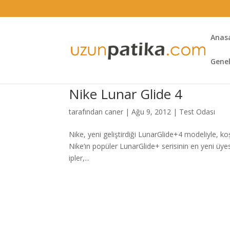
Anas
Gene
Nike Lunar Glide 4
tarafından
caner
|
Ağu 9, 2012
|
Test Odası
Nike, yeni geliştirdiği LunarGlide+4 modeliyle, k
Nike’ın popüler LunarGlide+ serisinin en yeni üyesi,
ipler,...