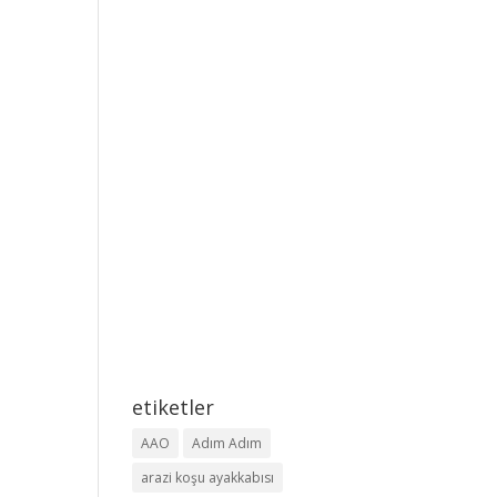
etiketler
AAO
Adım Adım
arazi koşu ayakkabısı