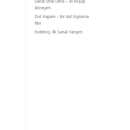
Sanal İznik Ultra – Bi koşup
döneyim
Dut Kapanı – bir dut toplama
fikri
Evdekoş: İlk Sanal Yarışım