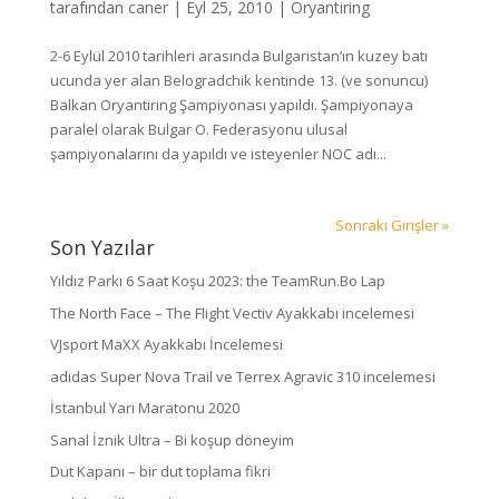
tarafından
caner
|
Eyl 25, 2010
|
Oryantiring
2-6 Eylül 2010 tarihleri arasında Bulgaristan’ın kuzey batı
ucunda yer alan Belogradchik kentinde 13. (ve sonuncu)
Balkan Oryantiring Şampiyonası yapıldı. Şampiyonaya
paralel olarak Bulgar O. Federasyonu ulusal
şampiyonalarını da yapıldı ve isteyenler NOC adı...
Sonraki Girişler »
Son Yazılar
Yıldız Parkı 6 Saat Koşu 2023: the TeamRun.Bo Lap
The North Face – The Flight Vectiv Ayakkabı incelemesi
VJsport MaXX Ayakkabı İncelemesi
adidas Super Nova Trail ve Terrex Agravic 310 incelemesi
İstanbul Yarı Maratonu 2020
Sanal İznik Ultra – Bi koşup döneyim
Dut Kapanı – bir dut toplama fikri