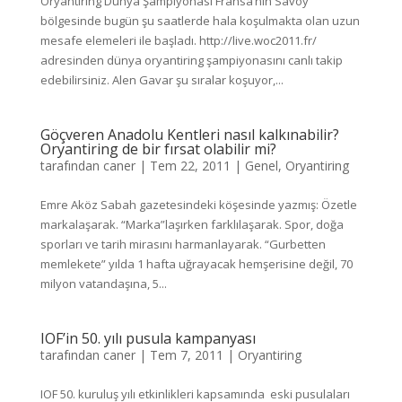
Oryantiring Dünya Şampiyonası Fransa’nın Savoy
bölgesinde bugün şu saatlerde hala koşulmakta olan uzun
mesafe elemeleri ile başladı. http://live.woc2011.fr/
adresinden dünya oryantiring şampiyonasını canlı takip
edebilirsiniz. Alen Gavar şu sıralar koşuyor,...
Göçveren Anadolu Kentleri nasıl kalkınabilir?
Oryantiring de bir fırsat olabilir mi?
tarafından
caner
|
Tem 22, 2011
|
Genel
,
Oryantiring
Emre Aköz Sabah gazetesindeki köşesinde yazmış: Özetle
markalaşarak. “Marka”laşırken farklılaşarak. Spor, doğa
sporları ve tarih mirasını harmanlayarak. “Gurbetten
memlekete” yılda 1 hafta uğrayacak hemşerisine değil, 70
milyon vatandaşına, 5...
IOF’in 50. yılı pusula kampanyası
tarafından
caner
|
Tem 7, 2011
|
Oryantiring
IOF 50. kuruluş yılı etkinlikleri kapsamında eski pusulaları