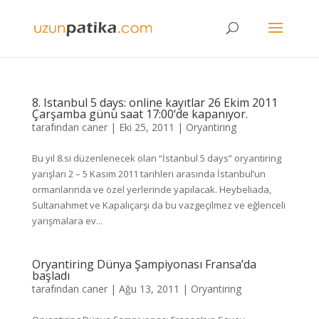
8. Istanbul 5 days: online kayıtlar 26 Ekim 2011
Çarşamba günü saat 17:00‘de kapanıyor.
tarafından
caner
|
Eki 25, 2011
|
Oryantiring
Bu yıl 8.si düzenlenecek olan “İstanbul 5 days” oryantiring
yarışları 2 – 5 Kasım 2011 tarihleri arasında İstanbul’un
ormanlarında ve özel yerlerinde yapılacak. Heybeliada,
Sultanahmet ve Kapalıçarşı da bu vazgeçilmez ve eğlenceli
yarışmalara ev...
Oryantiring Dünya Şampiyonası Fransa’da
başladı
tarafından
caner
|
Ağu 13, 2011
|
Oryantiring