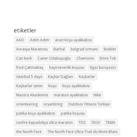
etiketler
AAO
Adım Adım
arazi koşu ayakkabısı
Avrasya Maratonu
Barhal
belgrad ormanı
Bisiklet
Can berk
Caner Odabaşoğlu
Chamonix
Emre Tok
fred Çakmaktaş
hayırseverlik koşusu
Ilgaz kuruyazici
istanbul 5 days
Kaçkar Dağları
Kaçkarlar
Kaçkarlar senin
koşu
koşu ayakkabısı
Macera Akademisi
maraton ayakkabısı
Nike
orienteering
oryantiring
Outdoor Fitness Türkiye
patika koşu ayakkabısı
patika koşusu
runfire kapadokya ultra maraton
TDS
TEGV
TEMA
the North Face
The North Face Ultra-Trail du Mont-Blanc