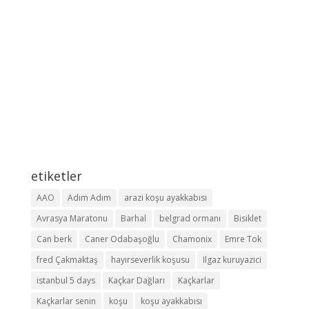
etiketler
AAO
Adım Adım
arazi koşu ayakkabısı
Avrasya Maratonu
Barhal
belgrad ormanı
Bisiklet
Can berk
Caner Odabaşoğlu
Chamonix
Emre Tok
fred Çakmaktaş
hayırseverlik koşusu
Ilgaz kuruyazici
istanbul 5 days
Kaçkar Dağları
Kaçkarlar
Kaçkarlar senin
koşu
koşu ayakkabısı