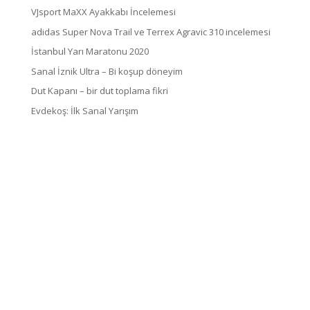
VJsport MaXX Ayakkabı İncelemesi
adidas Super Nova Trail ve Terrex Agravic 310 incelemesi
İstanbul Yarı Maratonu 2020
Sanal İznik Ultra – Bi koşup döneyim
Dut Kapanı – bir dut toplama fikri
Evdekoş: İlk Sanal Yarışım