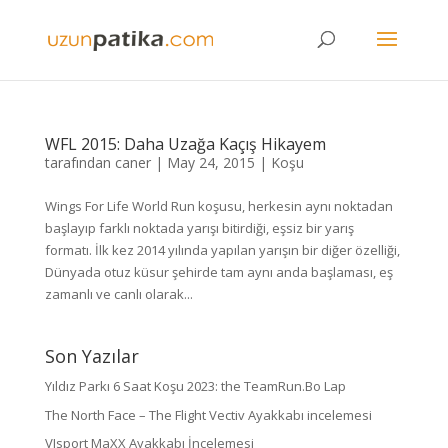
WFL 2015: Daha Uzağa Kaçış Hikayem
tarafından
caner
|
May 24, 2015
|
Koşu
Wings For Life World Run koşusu, herkesin aynı noktadan
başlayıp farklı noktada yarışı bitirdiği, eşsiz bir yarış
formatı. İlk kez 2014 yılında yapılan yarışın bir diğer özelliği,
Dünyada otuz küsur şehirde tam aynı anda başlaması, eş
zamanlı ve canlı olarak...
Son Yazılar
Yıldız Parkı 6 Saat Koşu 2023: the TeamRun.Bo Lap
The North Face – The Flight Vectiv Ayakkabı incelemesi
VJsport MaXX Ayakkabı İncelemesi