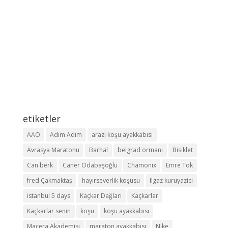
etiketler
AAO
Adım Adım
arazi koşu ayakkabısı
Avrasya Maratonu
Barhal
belgrad ormanı
Bisiklet
Can berk
Caner Odabaşoğlu
Chamonix
Emre Tok
fred Çakmaktaş
hayırseverlik koşusu
Ilgaz kuruyazici
istanbul 5 days
Kaçkar Dağları
Kaçkarlar
Kaçkarlar senin
koşu
koşu ayakkabısı
Macera Akademisi
maraton ayakkabısı
Nike