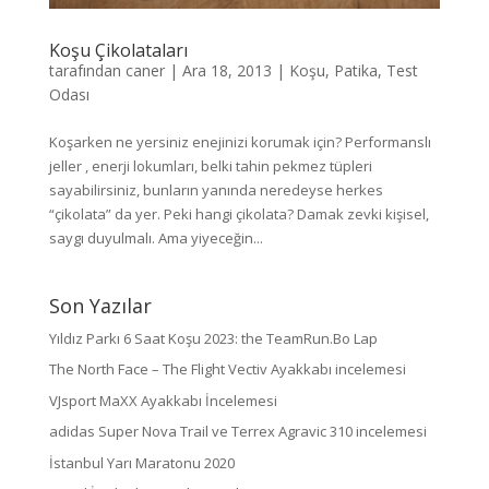
Koşu Çikolataları
tarafından
caner
|
Ara 18, 2013
|
Koşu
,
Patika
,
Test
Odası
Koşarken ne yersiniz enejinizi korumak için? Performanslı
jeller , enerji lokumları, belki tahin pekmez tüpleri
sayabilirsiniz, bunların yanında neredeyse herkes
“çikolata” da yer. Peki hangi çikolata? Damak zevki kişisel,
saygı duyulmalı. Ama yiyeceğin...
Son Yazılar
Yıldız Parkı 6 Saat Koşu 2023: the TeamRun.Bo Lap
The North Face – The Flight Vectiv Ayakkabı incelemesi
VJsport MaXX Ayakkabı İncelemesi
adidas Super Nova Trail ve Terrex Agravic 310 incelemesi
İstanbul Yarı Maratonu 2020