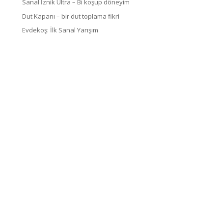
Sanal İznik Ultra – Bi koşup döneyim
Dut Kapanı – bir dut toplama fikri
Evdekoş: İlk Sanal Yarışım