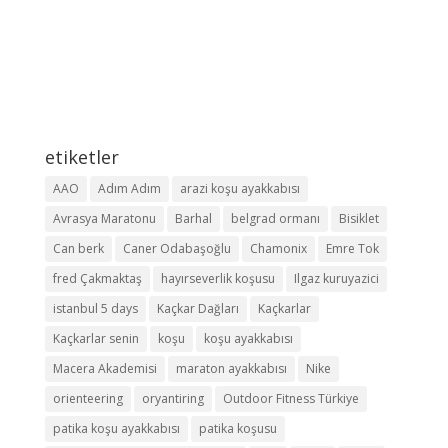
etiketler
AAO
Adım Adım
arazi koşu ayakkabısı
Avrasya Maratonu
Barhal
belgrad ormanı
Bisiklet
Can berk
Caner Odabaşoğlu
Chamonix
Emre Tok
fred Çakmaktaş
hayırseverlik koşusu
Ilgaz kuruyazici
istanbul 5 days
Kaçkar Dağları
Kaçkarlar
Kaçkarlar senin
koşu
koşu ayakkabısı
Macera Akademisi
maraton ayakkabısı
Nike
orienteering
oryantiring
Outdoor Fitness Türkiye
patika koşu ayakkabısı
patika koşusu