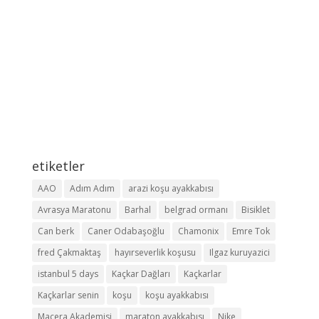
etiketler
AAO
Adım Adım
arazi koşu ayakkabısı
Avrasya Maratonu
Barhal
belgrad ormanı
Bisiklet
Can berk
Caner Odabaşoğlu
Chamonix
Emre Tok
fred Çakmaktaş
hayırseverlik koşusu
Ilgaz kuruyazici
istanbul 5 days
Kaçkar Dağları
Kaçkarlar
Kaçkarlar senin
koşu
koşu ayakkabısı
Macera Akademisi
maraton ayakkabısı
Nike