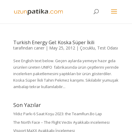
Turkish Energy Gel: Koska Süper İkili
tarafından
caner
|
May 25, 2012
|
Çocuklu
,
Test Odası
See English text below. Geçen aylarda yemeye hazır gıda
ürünleri üreten UNIFO fabrikasında ürün çeşitlerini yerinde
incelerken paketlemesini yaptıkları bir ürün gösterdiler.
Koska Süper İkili Tahin Pekmez karışımı. Sıkılabilir yumuşak
ambalajı tekrar kullanılabilir...
Son Yazılar
Yıldız Parkı 6 Saat Koşu 2023: the TeamRun.Bo Lap
The North Face – The Flight Vectiv Ayakkabı incelemesi
VJsport MaXX Ayakkabı İncelemesi