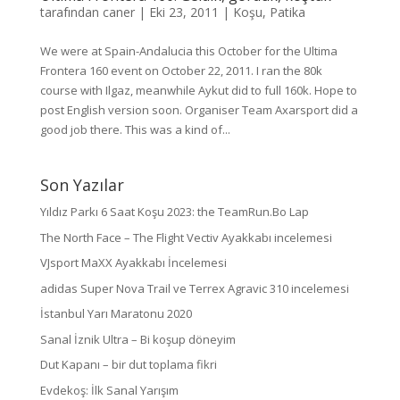
tarafından
caner
|
Eki 23, 2011
|
Koşu
,
Patika
We were at Spain-Andalucia this October for the Ultima
Frontera 160 event on October 22, 2011. I ran the 80k
course with Ilgaz, meanwhile Aykut did to full 160k. Hope to
post English version soon. Organiser Team Axarsport did a
good job there. This was a kind of...
Son Yazılar
Yıldız Parkı 6 Saat Koşu 2023: the TeamRun.Bo Lap
The North Face – The Flight Vectiv Ayakkabı incelemesi
VJsport MaXX Ayakkabı İncelemesi
adidas Super Nova Trail ve Terrex Agravic 310 incelemesi
İstanbul Yarı Maratonu 2020
Sanal İznik Ultra – Bi koşup döneyim
Dut Kapanı – bir dut toplama fikri
Evdekoş: İlk Sanal Yarışım