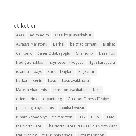
etiketler
AAO
Adım Adım
arazi koşu ayakkabısı
Avrasya Maratonu
Barhal
belgrad ormanı
Bisiklet
Can berk
Caner Odabaşoğlu
Chamonix
Emre Tok
fred Çakmaktaş
hayırseverlik koşusu
Ilgaz kuruyazici
istanbul 5 days
Kaçkar Dağları
Kaçkarlar
Kaçkarlar senin
koşu
koşu ayakkabısı
Macera Akademisi
maraton ayakkabısı
Nike
orienteering
oryantiring
Outdoor Fitness Türkiye
patika koşu ayakkabısı
patika koşusu
runfire kapadokya ultra maraton
TDS
TEGV
TEMA
the North Face
The North Face Ultra-Trail du Mont-Blanc
trail running
trail running shoe
ultra marathon