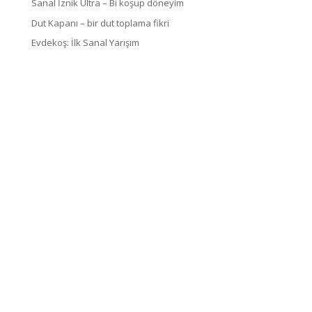
Sanal İznik Ultra – Bi koşup döneyim
Dut Kapanı – bir dut toplama fikri
Evdekoş: İlk Sanal Yarışım