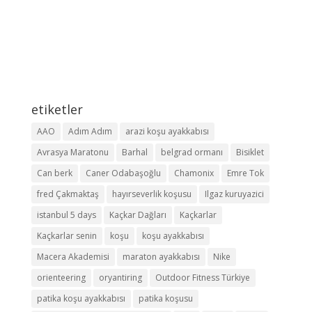
etiketler
AAO
Adım Adım
arazi koşu ayakkabısı
Avrasya Maratonu
Barhal
belgrad ormanı
Bisiklet
Can berk
Caner Odabaşoğlu
Chamonix
Emre Tok
fred Çakmaktaş
hayırseverlik koşusu
Ilgaz kuruyazici
istanbul 5 days
Kaçkar Dağları
Kaçkarlar
Kaçkarlar senin
koşu
koşu ayakkabısı
Macera Akademisi
maraton ayakkabısı
Nike
orienteering
oryantiring
Outdoor Fitness Türkiye
patika koşu ayakkabısı
patika koşusu