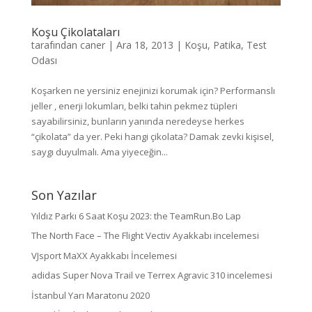
Koşu Çikolataları
tarafından
caner
|
Ara 18, 2013
|
Koşu
,
Patika
,
Test
Odası
Koşarken ne yersiniz enejinizi korumak için? Performanslı
jeller , enerji lokumları, belki tahin pekmez tüpleri
sayabilirsiniz, bunların yanında neredeyse herkes
“çikolata” da yer. Peki hangi çikolata? Damak zevki kişisel,
saygı duyulmalı. Ama yiyeceğin...
Son Yazılar
Yıldız Parkı 6 Saat Koşu 2023: the TeamRun.Bo Lap
The North Face – The Flight Vectiv Ayakkabı incelemesi
VJsport MaXX Ayakkabı İncelemesi
adidas Super Nova Trail ve Terrex Agravic 310 incelemesi
İstanbul Yarı Maratonu 2020