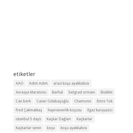
etiketler
AAO
Adım Adım
arazi koşu ayakkabısı
Avrasya Maratonu
Barhal
belgrad ormanı
Bisiklet
Can berk
Caner Odabaşoğlu
Chamonix
Emre Tok
fred Çakmaktaş
hayırseverlik koşusu
Ilgaz kuruyazici
istanbul 5 days
Kaçkar Dağları
Kaçkarlar
Kaçkarlar senin
koşu
koşu ayakkabısı