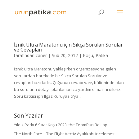
İznik Ultra Maratonu için Sıkça Sorulan Sorular
ve Cevapları
tarafından
caner
|
Şub 20, 2012
|
Koşu
,
Patika
İznik Ultra Maratonu yaklaşırken organizasyona gelen
sorulardan hareketle bir Sıkça Sorulan Sorular ve
cevapları hazırladık. Çoğunun cevabı yarış bülteninde olan
bu soruların detaylı planlamanıza yardım olmasını dileriz.
Soru katkısı için Ilgaz Kuruyazıcı’ya...
Son Yazılar
Yıldız Parkı 6 Saat Koşu 2023: the TeamRun.Bo Lap
The North Face – The Flight Vectiv Ayakkabı incelemesi