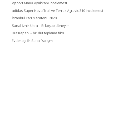
VJsport MaXX Ayakkabı İncelemesi
adidas Super Nova Trail ve Terrex Agravic 310 incelemesi
İstanbul Yarı Maratonu 2020
Sanal İznik Ultra – Bi koşup döneyim
Dut Kapanı – bir dut toplama fikri
Evdekoş: İlk Sanal Yarışım