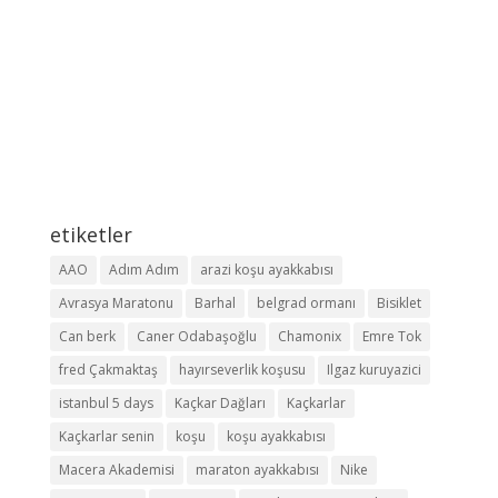
etiketler
AAO
Adım Adım
arazi koşu ayakkabısı
Avrasya Maratonu
Barhal
belgrad ormanı
Bisiklet
Can berk
Caner Odabaşoğlu
Chamonix
Emre Tok
fred Çakmaktaş
hayırseverlik koşusu
Ilgaz kuruyazici
istanbul 5 days
Kaçkar Dağları
Kaçkarlar
Kaçkarlar senin
koşu
koşu ayakkabısı
Macera Akademisi
maraton ayakkabısı
Nike