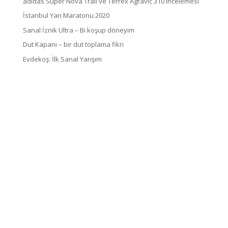
adidas Super Nova Trail ve Terrex Agravic 310 incelemesi
İstanbul Yarı Maratonu 2020
Sanal İznik Ultra – Bi koşup döneyim
Dut Kapanı – bir dut toplama fikri
Evdekoş: İlk Sanal Yarışım