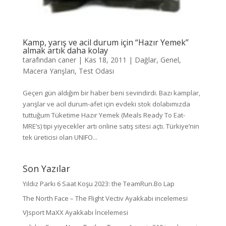
Kamp, yarış ve acil durum için “Hazır Yemek”
almak artık daha kolay
tarafından
caner
|
Kas 18, 2011
|
Dağlar
,
Genel
,
Macera Yarışları
,
Test Odası
Geçen gün aldığım bir haber beni sevindirdi. Bazı kamplar,
yarışlar ve acil durum-afet için evdeki stok dolabımızda
tuttuğum Tüketime Hazır Yemek (Meals Ready To Eat-
MRE’s) tipi yiyecekler artı online satış sitesi açtı. Türkiye’nin
tek üreticisi olan UNIFO...
Son Yazılar
Yıldız Parkı 6 Saat Koşu 2023: the TeamRun.Bo Lap
The North Face – The Flight Vectiv Ayakkabı incelemesi
VJsport MaXX Ayakkabı İncelemesi