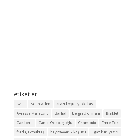
etiketler
AAO
Adım Adım
arazi koşu ayakkabısı
Avrasya Maratonu
Barhal
belgrad ormanı
Bisiklet
Can berk
Caner Odabaşoğlu
Chamonix
Emre Tok
fred Çakmaktaş
hayırseverlik koşusu
Ilgaz kuruyazici