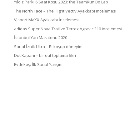
Yıldız Parkı 6 Saat Koşu 2023: the TeamRun.Bo Lap
The North Face – The Flight Vectiv Ayakkabı incelemesi
VJsport MaXX Ayakkabı İncelemesi
adidas Super Nova Trail ve Terrex Agravic 310 incelemesi
İstanbul Yarı Maratonu 2020
Sanal İznik Ultra – Bi koşup döneyim
Dut Kapanı – bir dut toplama fikri
Evdekoş: İlk Sanal Yarışım