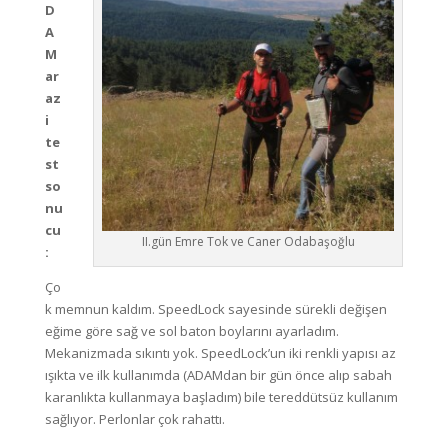
D
A
M
ar
az
i
te
st
so
nu
cu
II.gün Emre Tok ve Caner Odabaşoğlu
:
Ço
k memnun kaldım. SpeedLock sayesinde sürekli değişen
eğime göre sağ ve sol baton boylarını ayarladım.
Mekanizmada sıkıntı yok. SpeedLock’un iki renkli yapısı az
ışıkta ve ilk kullanımda (ADAMdan bir gün önce alıp sabah
karanlıkta kullanmaya başladım) bile tereddütsüz kullanım
sağlıyor. Perlonlar çok rahattı.