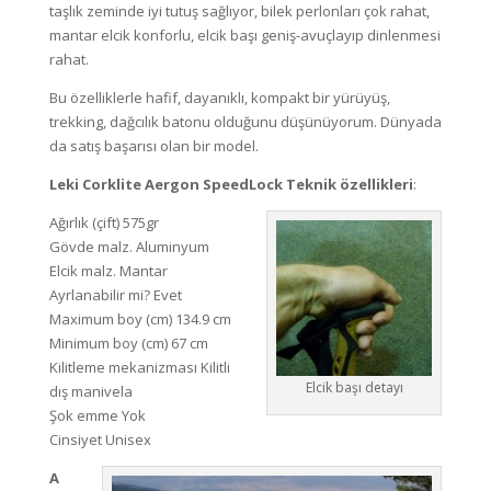
taşlık zeminde iyi tutuş sağlıyor, bilek perlonları çok rahat,
mantar elcik konforlu, elcik başı geniş-avuçlayıp dinlenmesi
rahat.
Bu özelliklerle hafif, dayanıklı, kompakt bir yürüyüş,
trekking, dağcılık batonu olduğunu düşünüyorum. Dünyada
da satış başarısı olan bir model.
Leki Corklite Aergon SpeedLock Teknik özellikleri
:
Ağırlık (çift) 575gr
Gövde malz. Aluminyum
Elcik malz. Mantar
Ayrlanabilir mi? Evet
Maximum boy (cm) 134.9 cm
Minimum boy (cm) 67 cm
Kilitleme mekanizması Kilitli
Elcik başı detayı
dış manivela
Şok emme Yok
Cinsiyet Unisex
A