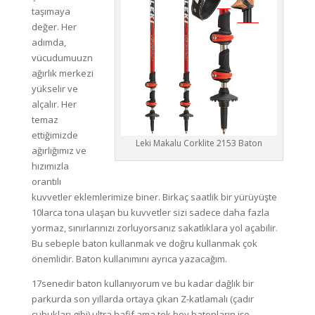
taşımaya
değer. Her
adımda,
vücudumuuzn
ağırlık merkezi
yükselir ve
alçalır. Her
temaz
ettiğimizde
Leki Makalu Corklite 2153 Baton
ağırlığımız ve
hızımızla
orantılı
kuvvetler eklemlerimize biner. Birkaç saatlik bir yürüyüşte
10larca tona ulaşan bu kuvvetler sizi sadece daha fazla
yormaz, sınırlarınızı zorluyorsanız sakatlıklara yol açabilir.
Bu sebeple baton kullanmak ve doğru kullanmak çok
önemlidir. Baton kullanımını ayrıca yazacağım.
17senedir baton kullanıyorum ve bu kadar dağlık bir
parkurda son yıllarda ortaya çıkan Z-katlamalı (çadır
çubukları gibi) ultra hafif ama tek boy batonların işe