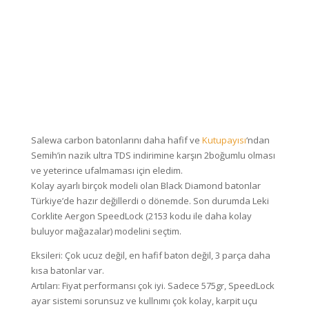
Salewa carbon batonlarını daha hafif ve
Kutupayısı
‘ndan
Semih’in nazik ultra TDS indirimine karşın 2boğumlu olması
ve yeterince ufalmaması için eledim.
Kolay ayarlı birçok modeli olan Black Diamond batonlar
Türkiye’de hazır değillerdi o dönemde. Son durumda Leki
Corklite Aergon SpeedLock (2153 kodu ile daha kolay
buluyor mağazalar) modelini seçtim.
Eksileri: Çok ucuz değil, en hafif baton değil, 3 parça daha
kısa batonlar var.
Artıları: Fiyat performansı çok iyi. Sadece 575gr, SpeedLock
ayar sistemi sorunsuz ve kullnımı çok kolay, karpit uçu