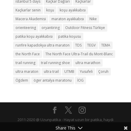
istanbul 5 days
Kaçkar Dağları
Kaçkarlar
Kaçkarlar senin
koşu
koşu ayakkabısı
Macera Akademisi
maraton ayakkabısı
Nike
orienteering
oryantiring
Outdoor Fitness Türkiye
patika koşu ayakkabısı
patika koşusu
runfire kapadokya ultra maraton
TDS
TEGV
TEMA
the North Face
The North Face Ultra-Trail du Mont-Blanc
trail running
trail running shoe
ultra marathon
ultra maraton
ultra trail
UTMB
Yusufeli
Çoruh
Öğdem
öger antalya maratonu
İOG
2011-2020 @ Uzunpatika - Hayat uzun bir patika, haydi
devam et!
Share This