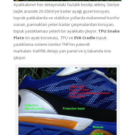
Ayakkabının her detayındaki fazlalık kesilip atılmış. Geriye
taşlık arazide 20-25Km’ye kadar ayağı güzel koruyan,
toprak patikalarda ve stabilize yollarda mükemmel konfor
sunan, parmakları yeteri kadar çarpmalardan koruyan,
topuk yastıklaması yeterli bir ayakkabı çıkıyor.
TPU Snake
Plate
ön ayak koruması, TPU ve
EVA Cradle
topuk
yastıklama sistemi isimleri TNF’nin patentli
markaları. Hafiflik detayı yan panel ve iç tabanda öne
çıkıyor.