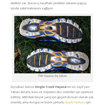
delikler var. Burun iç taraftaki çentikler tabanın papuç
içinde sabit kalmasını sağlıyor.
TNF Hayasa dış taban
Dış taban, bence
Single Track Hayasa
‘nın en zayıf yeri.
Taban deseni, kuru ve nispeten düz zeminler için optimize
edilmiş. ABD’deki birçok yarış için geçerli (ki ticari olarak çok
önemli), ama Avrupa ve bizim çamurlu
Geyik Parkuru
için