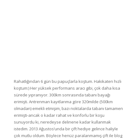
Rahatlığından 6 gün bu papuçlarla koştum. Hakikaten hızlı
koştum:) Her yüksek performans aracı gibi, çok daha kısa
sürede yıpranıyor. 300km sonrasında tabanı bayağı
erimişti. Antrenman kayıtlarıma göre 320milde (500km
olmadan) emekli etmişim, bazı noktalarda tabanı tamamen
erimişti-ancak o kadar rahat ve konforlu bir koşu
sunuyordu ki, neredeyse delinene kadar kullanmak
istedim. 2013 Ağustos’unda bir çift hediye gelince haliyle
çok mutlu oldum. Böylece henüz paralanmamış çift ile blog