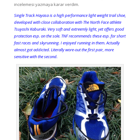
incelemesi yazmaya karar verdim.
Single Track Hayasa is a high performance light weight trail shoe,
developed with close collaboration with The North Face athlete
Tsuyoshi Kaburaki. Very soft and extreemly light, yet offers good
protection esp. on the sole. TNF recommends these esp. for short
fast races and skyrunning. I enjoyed running in them. Actually
almost got addicted. Literally wore-out the first pair, more
sensitive with the second.