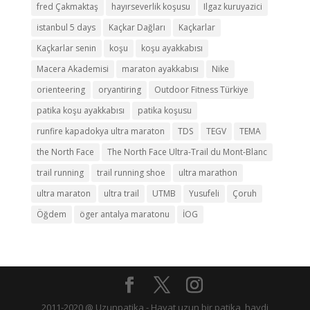
fred Çakmaktaş
hayırseverlik koşusu
Ilgaz kuruyazici
istanbul 5 days
Kaçkar Dağları
Kaçkarlar
Kaçkarlar senin
koşu
koşu ayakkabısı
Macera Akademisi
maraton ayakkabısı
Nike
orienteering
oryantiring
Outdoor Fitness Türkiye
patika koşu ayakkabısı
patika koşusu
runfire kapadokya ultra maraton
TDS
TEGV
TEMA
the North Face
The North Face Ultra-Trail du Mont-Blanc
trail running
trail running shoe
ultra marathon
ultra maraton
ultra trail
UTMB
Yusufeli
Çoruh
Öğdem
öger antalya maratonu
İOG
2011-2020 @ Uzunpatika - Hayat uzun bir patika, haydi