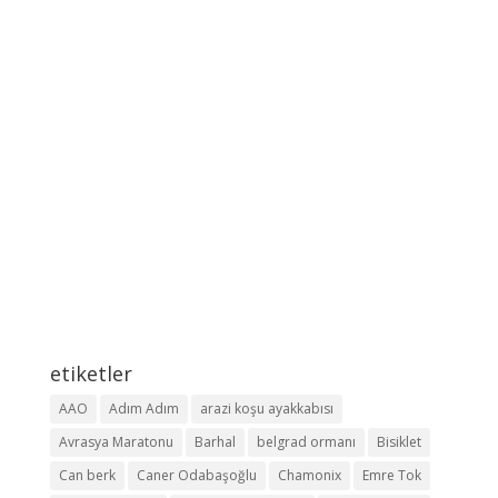
etiketler
AAO
Adım Adım
arazi koşu ayakkabısı
Avrasya Maratonu
Barhal
belgrad ormanı
Bisiklet
Can berk
Caner Odabaşoğlu
Chamonix
Emre Tok