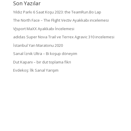
Son Yazılar
Yıldız Parkı 6 Saat Koşu 2023: the TeamRun.Bo Lap
The North Face – The Flight Vectiv Ayakkabı incelemesi
VJsport MaXX Ayakkabı İncelemesi
adidas Super Nova Trail ve Terrex Agravic 310 incelemesi
İstanbul Yarı Maratonu 2020
Sanal İznik Ultra – Bi koşup döneyim
Dut Kapanı – bir dut toplama fikri
Evdekoş: İlk Sanal Yarışım