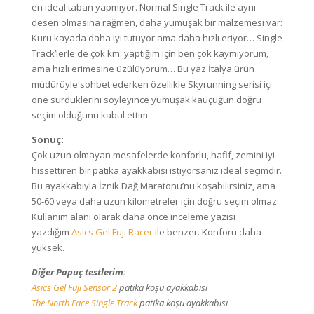
en ideal taban yapmıyor. Normal Single Track ile aynı
desen olmasına rağmen, daha yumuşak bir malzemesi var:
Kuru kayada daha iyi tutuyor ama daha hızlı eriyor… Single
Track’lerle de çok km. yaptığım için ben çok kaymıyorum,
ama hızlı erimesine üzülüyorum… Bu yaz İtalya ürün
müdürüyle sohbet ederken özellikle Skyrunning serisi içi
öne sürdüklerini söyleyince yumuşak kauçuğun doğru
seçim olduğunu kabul ettim.
Sonuç:
Çok uzun olmayan mesafelerde konforlu, hafif, zemini iyi
hissettiren bir patika ayakkabısı istiyorsanız ideal seçimdir.
Bu ayakkabıyla İznik Dağ Maratonu’nu koşabilirsiniz, ama
50-60 veya daha uzun kilometreler için doğru seçim olmaz.
Kullanım alanı olarak daha önce inceleme yazısı
yazdığım
Asics Gel Fuji Racer
ile benzer. Konforu daha
yüksek.
Diğer Papuç testlerim:
Asics Gel Fuji Sensor 2
patika koşu ayakkabısı
The North Face Single Track
patika koşu ayakkabısı