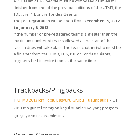
A PTL team of 2-3 people must be composed of at least 1
finisher from one of the previous editions of the UTMB, the
TDS, the PTL or the Tor des Géants.
The pre-registration will be open from
December 19, 2012
to January 8, 2013.
If the number of pre-registered teams is greater than the
maximum number of teams allowed at the start of the
race, a draw will take place.The team captain (who must be
a finisher from the UTMB, TDS, PTL or Tor des Géants)
registers for his entire team at the same time.
Trackbacks/Pingbacks
UTMB 2013 için Toplu Başvuru Grubu | uzunpatika
- [...]
2013 için güncellenmiş ön koşul puanları ve yarış programı
için şu yazımı okuyabilirsiniz. [...]