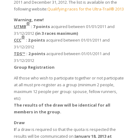
2011 and December 31, 2012. The list is available on the
following website:
Qualifying races for the Ultra-Trail® 2013
Warning, new!
®
UTMB
:
7 points
acquired between 01/01/2011 and
31/12/2012
(in 3 races maximum)
®
CCC
:
2 points
acquired between 01/01/2011 and
31/12/2012
TDS™
: 2 points
acquired between 01/01/2011 and
31/12/2012
Group Registration
All those who wish to participate together or not participate
at all must pre-register as a group (minimum 2 people,
maximum 12 people per group: spouse, fellow runners,
etc)
The results of the draw will be identical for all
members in the group.
Draw
I
f a draw is required so that the quota is respected the
results will be communicated on
January 18, 2013 at