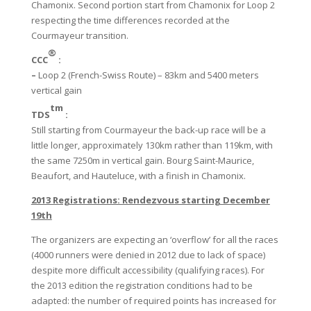
Chamonix. Second portion start from Chamonix for Loop 2
respecting the time differences recorded at the
Courmayeur transition.
®
CCC
:
–
Loop 2 (French-Swiss Route) – 83km and 5400 meters
vertical gain
tm
TDS
:
Still starting from Courmayeur the back-up race will be a
little longer, approximately 130km rather than 119km, with
the same 7250m in vertical gain. Bourg Saint-Maurice,
Beaufort, and Hauteluce, with a finish in Chamonix.
2013 Registrations: Rendezvous starting December
19th
The organizers are expecting an ‘overflow’ for all the races
(4000 runners were denied in 2012 due to lack of space)
despite more difficult accessibility (qualifying races). For
the 2013 edition the registration conditions had to be
adapted: the number of required points has increased for