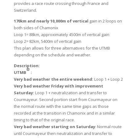
provides a race route crossing through France and
Switzerland.
170km and nearly 10,000m of vertical
gain in 2 loops on
both sides of Chamonix
Loop 1= 88km, approximately 4500m of vertical gain
Loop 2= 82km, 5400m of vertical gain
This plan allows for three alternatives for the UTMB
depending on the schedule and weather.
Description:
®
UTMB
:
Very bad weather the entire weekend:
Loop 1 + Loop 2
Very bad weather Friday with improvement
Saturday:
Loop 1 + neutralization and transfer to
Courmayeur. Second portion start from Courmayeur on
the normal route with the same time gaps as those
recorded at the transition in Chamonix and in a similar
timing to that of the original race.
Very bad weather starting on Saturday
: Normal route
until Courmayeur then neutralization and transfer to