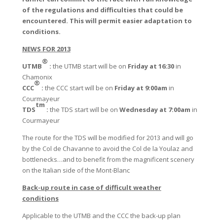
of the regulations and difficulties that could be
encountered. This will permit easier adaptation to
conditions.
NEWS FOR 2013
®
UTMB
:
the UTMB start will be on
Friday at 16:30
in
Chamonix
®
CCC
:
the CCC start will be on
Friday at 9:00am
in
Courmayeur
tm
TDS
:
the TDS start will be on
Wednesday at 7:00am
in
Courmayeur
The route for the TDS will be modified for 2013 and will go
by the Col de Chavanne to avoid the Col de la Youlaz and
bottlenecks…and to benefit from the magnificent scenery
on the Italian side of the Mont-Blanc
Back-up route in case of difficult weather
conditions
Applicable to the UTMB and the CCC the back-up plan