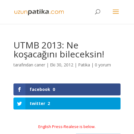
UTMB 2013: Ne
koşacağını bileceksin!
tarafından
caner
|
Eki 30, 2012
|
Patika
|
0 yorum
facebook
0
twitter
2
English Press-Realese is below.