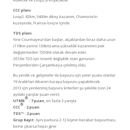
edilecek ve Loop2’yi koşacaklar.
CCC planı
Loop2: 82km, 5400m dikey kazanım, Chamonix’in
kuzeyinde, Fransa-İsviçre içinde.
TDS planı
Yine Courmayeur’dan başlar, alçaklardan biraz daha uzun
(119km yerine 130km) ama yükseklik kazanımını pek
değiştirmeden 7250mt olarak devam eder.
2013te TDS için önemli değişiklik start gününün
Perşembe’den Çarşamba’ya çekilmiş oldu.
Bu yenilik ve gelişmeler ile başvuru için yeter puanı olanlar
19 Aralık’tan itibaren kuraya başvuru yapabilecek.
2013 için yenilenmiş başvuru kriterleri şu şekilde (son 24
aydaki yarışlar puan verir):
®
UTMB
:
7 puan,
en fazla 3 yarışta
®
CCC
:
2
puan
TDS™
: 2
puan
Grup Kayıt:
Aynı parkura 2-12 kişinin beraber başvurması,
birine çıkarsa hepsi girer