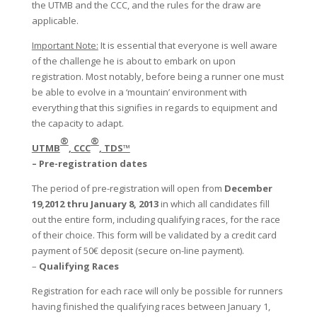
the UTMB and the CCC, and the rules for the draw are
applicable.
Important Note:
It is essential that everyone is well aware
of the challenge he is about to embark on upon
registration. Most notably, before being a runner one must
be able to evolve in a ‘mountain’ environment with
everything that this signifies in regards to equipment and
the capacity to adapt.
®
®
UTMB
, CCC
, TDS™
–
Pre-registration dates
The period of pre-registration will open from
December
19,2012 thru January 8, 2013
in which all candidates fill
out the entire form, including qualifying races, for the race
of their choice. This form will be validated by a credit card
payment of 50€ deposit (secure on-line payment).
–
Qualifying Races
Registration for each race will only be possible for runners
having finished the qualifying races between January 1,