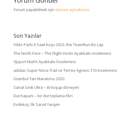
Yorum Gönder
Yorum yapabilmek için
oturum açmalısınız
.
Son Yazılar
Yıldız Parkı 6 Saat Koşu 2023: the TeamRun.Bo Lap
The North Face – The Flight Vectiv Ayakkabı incelemesi
VJsport MaXX Ayakkabı İncelemesi
adidas Super Nova Trail ve Terrex Agravic 310 incelemesi
İstanbul Yarı Maratonu 2020
Sanal İznik Ultra – Bi koşup döneyim
Dut Kapanı – bir dut toplama fikri
Evdekoş: İlk Sanal Yarışım