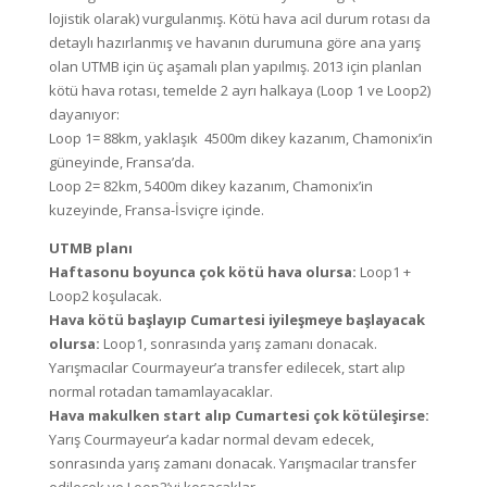
lojistik olarak) vurgulanmış. Kötü hava acil durum rotası da
detaylı hazırlanmış ve havanın durumuna göre ana yarış
olan UTMB için üç aşamalı plan yapılmış. 2013 için planlan
kötü hava rotası, temelde 2 ayrı halkaya (Loop 1 ve Loop2)
dayanıyor:
Loop 1= 88km, yaklaşık 4500m dikey kazanım, Chamonix’in
güneyinde, Fransa’da.
Loop 2= 82km, 5400m dikey kazanım, Chamonix’in
kuzeyinde, Fransa-İsviçre içinde.
UTMB planı
Haftasonu boyunca çok kötü hava olursa:
Loop1 +
Loop2 koşulacak.
Hava kötü başlayıp Cumartesi iyileşmeye başlayacak
olursa:
Loop1, sonrasında yarış zamanı donacak.
Yarışmacılar Courmayeur’a transfer edilecek, start alıp
normal rotadan tamamlayacaklar.
Hava makulken start alıp Cumartesi çok kötüleşirse:
Yarış Courmayeur’a kadar normal devam edecek,
sonrasında yarış zamanı donacak. Yarışmacılar transfer