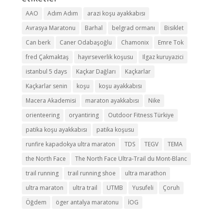
AAO
Adım Adım
arazi koşu ayakkabısı
Avrasya Maratonu
Barhal
belgrad ormanı
Bisiklet
Can berk
Caner Odabaşoğlu
Chamonix
Emre Tok
fred Çakmaktaş
hayırseverlik koşusu
Ilgaz kuruyazici
istanbul 5 days
Kaçkar Dağları
Kaçkarlar
Kaçkarlar senin
koşu
koşu ayakkabısı
Macera Akademisi
maraton ayakkabısı
Nike
orienteering
oryantiring
Outdoor Fitness Türkiye
patika koşu ayakkabısı
patika koşusu
runfire kapadokya ultra maraton
TDS
TEGV
TEMA
the North Face
The North Face Ultra-Trail du Mont-Blanc
trail running
trail running shoe
ultra marathon
ultra maraton
ultra trail
UTMB
Yusufeli
Çoruh
Öğdem
öger antalya maratonu
İOG