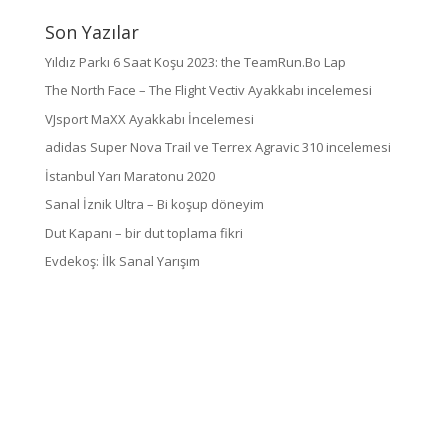
Son Yazılar
Yıldız Parkı 6 Saat Koşu 2023: the TeamRun.Bo Lap
The North Face – The Flight Vectiv Ayakkabı incelemesi
VJsport MaXX Ayakkabı İncelemesi
adidas Super Nova Trail ve Terrex Agravic 310 incelemesi
İstanbul Yarı Maratonu 2020
Sanal İznik Ultra – Bi koşup döneyim
Dut Kapanı – bir dut toplama fikri
Evdekoş: İlk Sanal Yarışım