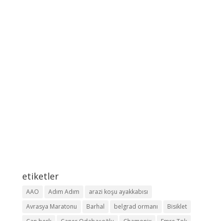
etiketler
AAO
Adım Adım
arazi koşu ayakkabısı
Avrasya Maratonu
Barhal
belgrad ormanı
Bisiklet