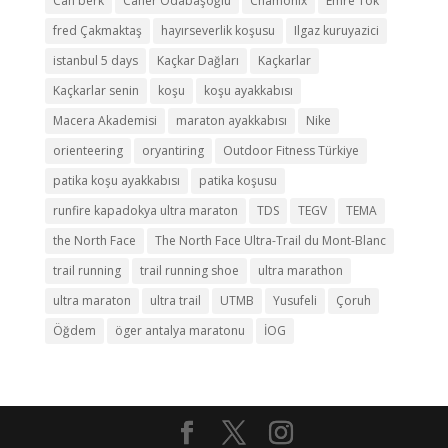
Can berk
Caner Odabaşoğlu
Chamonix
Emre Tok
fred Çakmaktaş
hayırseverlik koşusu
Ilgaz kuruyazici
istanbul 5 days
Kaçkar Dağları
Kaçkarlar
Kaçkarlar senin
koşu
koşu ayakkabısı
Macera Akademisi
maraton ayakkabısı
Nike
orienteering
oryantiring
Outdoor Fitness Türkiye
patika koşu ayakkabısı
patika koşusu
runfire kapadokya ultra maraton
TDS
TEGV
TEMA
the North Face
The North Face Ultra-Trail du Mont-Blanc
trail running
trail running shoe
ultra marathon
ultra maraton
ultra trail
UTMB
Yusufeli
Çoruh
Öğdem
öger antalya maratonu
İOG