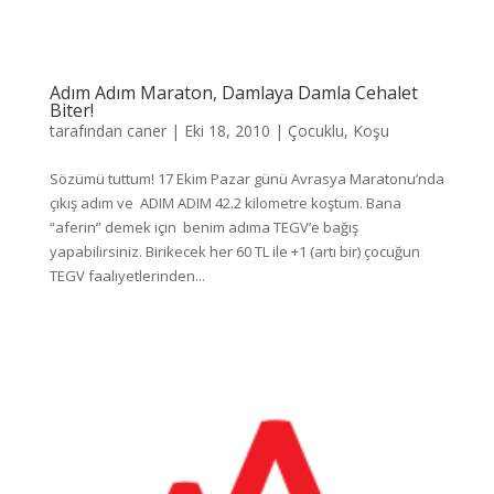
Adım Adım Maraton, Damlaya Damla Cehalet
Biter!
tarafından
caner
|
Eki 18, 2010
|
Çocuklu
,
Koşu
Sözümü tuttum! 17 Ekim Pazar günü Avrasya Maratonu’nda
çıkış adım ve ADIM ADIM 42.2 kilometre koştum. Bana
“aferin” demek için benim adıma TEGV’e bağış
yapabilirsiniz. Birikecek her 60 TL ile +1 (artı bir) çocuğun
TEGV faaliyetlerinden...