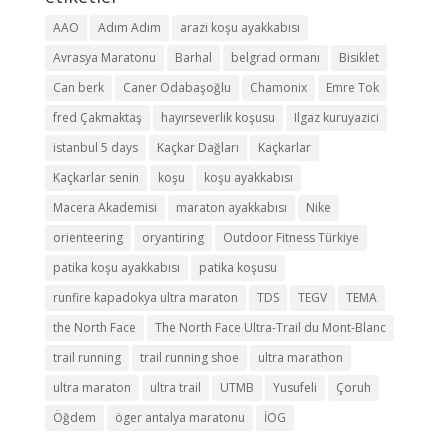
AAO
Adım Adım
arazi koşu ayakkabısı
Avrasya Maratonu
Barhal
belgrad ormanı
Bisiklet
Can berk
Caner Odabaşoğlu
Chamonix
Emre Tok
fred Çakmaktaş
hayırseverlik koşusu
Ilgaz kuruyazici
istanbul 5 days
Kaçkar Dağları
Kaçkarlar
Kaçkarlar senin
koşu
koşu ayakkabısı
Macera Akademisi
maraton ayakkabısı
Nike
orienteering
oryantiring
Outdoor Fitness Türkiye
patika koşu ayakkabısı
patika koşusu
runfire kapadokya ultra maraton
TDS
TEGV
TEMA
the North Face
The North Face Ultra-Trail du Mont-Blanc
trail running
trail running shoe
ultra marathon
ultra maraton
ultra trail
UTMB
Yusufeli
Çoruh
Öğdem
öger antalya maratonu
İOG