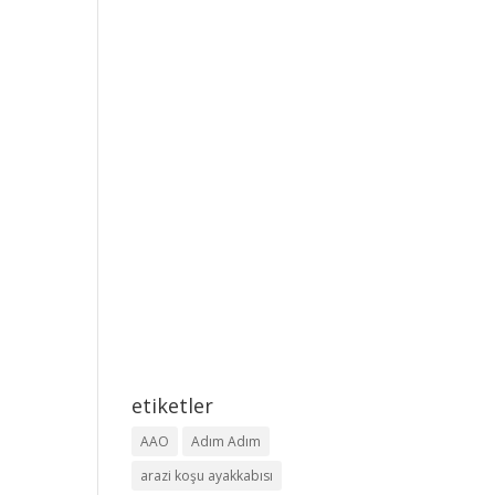
etiketler
AAO
Adım Adım
arazi koşu ayakkabısı