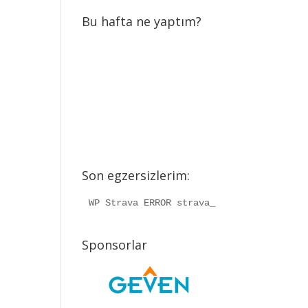
Bu hafta ne yaptım?
Son egzersizlerim:
WP Strava ERROR strava_info should be a
Sponsorlar