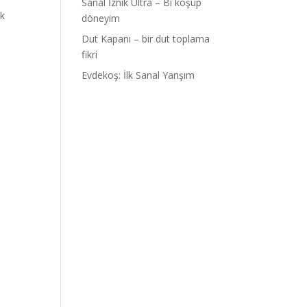
Sanal İznik Ultra – Bi koşup
ık
döneyim
Dut Kapanı – bir dut toplama
fikri
Evdekoş: İlk Sanal Yarışım