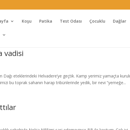
ayfa
Koşu
Patika
Test Odası
Çocuklu
Dağlar
l
a vadisi
an Dağı eteklerindeki Helvadere’ye geçtik. Kamp yerimiz yamaçta kurul
izi bu toprak sahanın harap tribünlerinde yedik, bir nevi “yemeğe...
tılar
şıklık sebebiyle Nokia N85imi sarj edemeyince BB ile kostum. Cok iyi