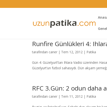
Anas
Gene
Runfire Günlükleri 4: Ihlar
tarafından
caner
|
Tem 12, 2012
|
Patika
Gün 4: Güzelyurt’tan Ihlara Vadisi üzerinden Has
Güzelyurt’un futbol sahasıydı. Dün akşam yemeğim
RFC 3.Gün: 2 odun daha at
tarafından
caner
|
Tem 11, 2012
|
Patika
Bugün az fotoğraf var. Sebebi dun akşam bir karı