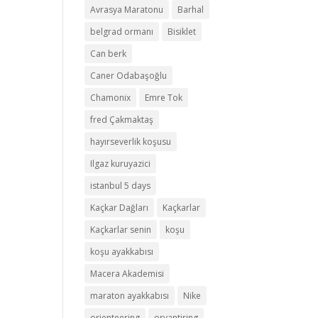
Avrasya Maratonu
Barhal
belgrad ormanı
Bisiklet
Can berk
Caner Odabaşoğlu
Chamonix
Emre Tok
fred Çakmaktaş
hayırseverlik koşusu
Ilgaz kuruyazici
istanbul 5 days
Kaçkar Dağları
Kaçkarlar
Kaçkarlar senin
koşu
koşu ayakkabısı
Macera Akademisi
maraton ayakkabısı
Nike
orienteering
oryantiring